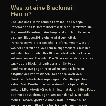
Was tut eine Blackmail
Herrin?
Eine Blackmail Herrin sammelt erst mal jede Menge
Informationen
zu ihrem Blackmailsklaven. Damit wird die
Blackmail-Erziehung
überhaupt erst möglich. Bei einer
strengen Blackmail-Erziehung wird auch oft der
Personalausweis, persönliche Telefonnummern wie z.B.
von der Ehefrau oder der Familie angefordert. Allein der
Wille der
Herrin
zählt! Der
Sklave
liefert sich der Herrin
vollkommen aus. Freiwillig. Der Sklave muss also stets das
tun, was die Blackmail-Lady verlangt. Sollte der
Blackmailsklave gegen ihren Willen handeln, kann sie
aufgrund der Informationen über den Sklaven, den
Blackmail-Fetischisten
anprangern
. Zum Beispiel bei
seiner Frau, Familie oder sogar dem Arbeitgeber. Eine
weitere Möglichkeit wäre, ihn im Internet durch intime Fotos
oder Videos zu
demütigen
. Um auch den Sklaven noch
mehr zu binden, greift die
Blackmail-Domina
hin und
wieder zu einem
Blackmailvertrag
oder auch zu einem