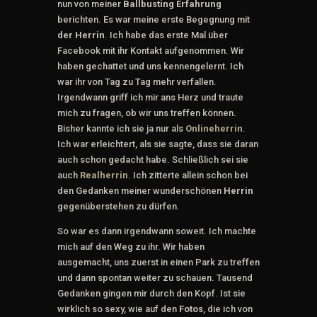
nun von meiner
Ballbusting Erfahrung
berichten. Es war meine erste Begegnung mit
der
Herrin
. Ich habe das erste Mal über
Facebook mit ihr Kontakt aufgenommen. Wir
haben gechattet und uns kennengelernt. Ich
war ihr von Tag zu Tag mehr verfallen.
Irgendwann griff ich mir ans Herz und traute
mich zu fragen, ob wir uns treffen können.
Bisher kannte ich sie ja nur als
Onlineherrin
.
Ich war erleichtert, als sie sagte, dass sie daran
auch schon gedacht habe. Schließlich sei sie
auch
Realherrin
. Ich zitterte allein schon bei
den Gedanken meiner wunderschönen
Herrin
gegenüberstehen zu dürfen.
So war es dann irgendwann soweit. Ich machte
mich auf den Weg zu ihr. Wir haben
ausgemacht, uns zuerst in einen Park zu treffen
und dann spontan weiter zu schauen. Tausend
Gedanken gingen mir durch den Kopf. Ist sie
wirklich so sexy, wie auf den
Fotos
, die ich von