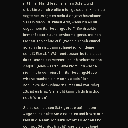
mit
Ihrer Hand
fest in meinen Schritt und
drückte zu
. Ich wollte mich gerade hinknien, da
sagte sie „Wage es nicht dich jetzt hinzuknien.
Sei ein Mann! Du kniest erst, wenn ich es dir
sage, mein
Ballbustingopfer
“. Sie drückte
immer fester zu und erwischte genau meinen
Hoden.
Ich schrie auf. „Wenn du noch einmal
so aufschreist, dann schneid ich dir deine
scheiß Eier ab“. Währenddessen holte sie aus
ihrer Tasche ein Messer und ich bekam schon
Angst“. „Nein
Herrin!
Bitte nicht! Ich werde
nicht mehr schreien. Ihr
Ballbustingsklave
wird versuchen ein
Mann
zu sein.“ Ich
schluckte den Schmerz runter und war ruhig.
„So ist es brav. Vielleicht kann ich dich ja doch
noch
formen
“.
Sie sprach diesen Satz gerade auf. In dem
Augenblick ballte Sie eine
Faust
und
boxte mir
fest in die Eier
. Ich sank sofort zu
Boden
und
schrie. „Oder doch nicht“, sagte sie lachend