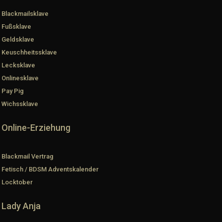
Blackmailsklave
Fußsklave
Geldsklave
Keuschheitssklave
Lecksklave
Onlinesklave
Pay Pig
Wichssklave
Online-Erziehung
Blackmail Vertrag
Fetisch / BDSM Adventskalender
Locktober
Lady Anja