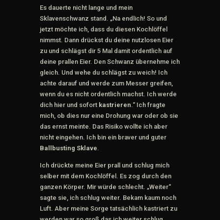
Es dauerte nicht lange und mein
Sklavenschwanz stand. „Na endlich! So und
jetzt möchte ich, dass du diesen Kochlöffel
nimmst. Dann drückst du deine nutzlosen Eier
zu und schlägst dir 5 Mal damit ordentlich auf
deine prallen Eier. Den Schwanz übernehme ich
gleich. Und wehe du schlägst zu weich! Ich
achte darauf und werde zum Messer greifen,
wenn du es nicht ordentlich machst. Ich werde
dich hier und sofort
kastrieren
.“ Ich fragte
mich, ob dies nur eine Drohung war oder ob sie
das ernst meinte. Das Risiko wollte ich aber
nicht eingehen. Ich bin ein braver und guter
Ballbusting Sklave
.
Ich drückte meine Eier prall und schlug mich
selber mit dem Kochlöffel. Es zog durch den
ganzen Körper. Mir würde schlecht. „Weiter“
sagte sie, ich schlug weiter. Bekam kaum noch
Luft. Aber meine Sorge tatsächlich kastriert zu
werden war so groß das ich weiter schlug.