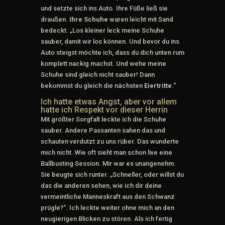
und setzte sich ins Auto. Ihre Füße ließ sie
draußen.
Ihre Schuhe
waren leicht mit Sand
bedeckt. „Los kleiner leck meine Schuhe
sauber, damit wir los können. Und bevor du ins
Auto steigst möchte ich, dass du dich unten rum
komplett nackig machst. Und wehe meine
Schuhe sind gleich nicht sauber! Dann
bekommst du gleich die nächsten
Eiertritte
.“
Ich hatte etwas Angst, aber vor allem
hatte ich Respekt vor dieser Herrin
Mit größter Sorgfalt leckte ich die Schuhe
sauber. Andere Passanten sahen das und
schauten verdutzt zu uns rüber. Das wunderte
mich nicht. Wie oft sieht man schon live eine
Ballbusting Session. Mir war es unangenehm.
Sie beugte sich runter. „Schneller, oder willst du
das die anderen sehen, wie ich dir deine
vermeintliche Manneskraft aus den Schwanz
prügle?“. Ich leckte weiter ohne mich an den
neugierigen Blicken zu stören. Als ich fertig