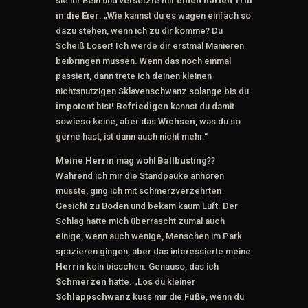
sie ihr Bein und versetzte mir
einen harten Tritt
in die Eier
. „Wie kannst du es wagen einfach so
dazu stehen, wenn ich zu dir komme? Du
Scheiß Loser! Ich werde dir erstmal Manieren
beibringen müssen. Wenn das noch einmal
passiert, dann trete ich deinen kleinen
nichtsnutzigen Sklavenschwanz solange bis du
impotent
bist!
Befriedigen
kannst du damit
sowieso keine, aber das
Wichsen
, was du so
gerne hast, ist dann auch nicht mehr.“
Meine Herrin
mag wohl
Ballbusting
??
Während ich mir die Standpauke anhören
musste, ging ich mit schmerzverzehrten
Gesicht zu Boden und bekam kaum Luft. Der
Schlag hatte mich überrascht zumal auch
einige, wenn auch wenige, Menschen im Park
spazieren gingen, aber das interessierte meine
Herrin
kein bisschen. Genauso, das ich
Schmerzen
hatte. „Los du kleiner
Schlappschwanz
küss mir die
Füße
, wenn du