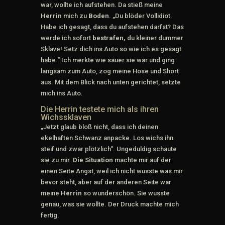
war, wollte ich aufstehen. Da stieß meine
Herrin
mich zu
Boden
. „Du blöder Vollidiot.
Habe ich gesagt, dass du aufstehen darfst? Das
werde ich sofort
bestrafen,
du kleiner dummer
Sklave! Setz dich ins Auto so wie ich es gesagt
habe.“ Ich merkte wie sauer sie war und ging
langsam zum Auto, zog meine Hose und Short
aus. Mit dem Blick nach unten gerichtet, setzte
mich ins Auto.
Die Herrin testete mich als ihren
Wichssklaven
„Jetzt glaub bloß nicht, dass ich deinen
ekelhaften Schwanz anpacke. Los wichs ihn
steif und zwar plötzlich“. Ungeduldig schaute
sie zu mir.
Die Situation
machte mir auf der
einen Seite Angst, weil ich nicht wusste was mir
bevor steht, aber auf der anderen Seite war
meine
Herrin
so wunderschön. Sie wusste
genau, was sie wollte. Der Druck machte mich
fertig.