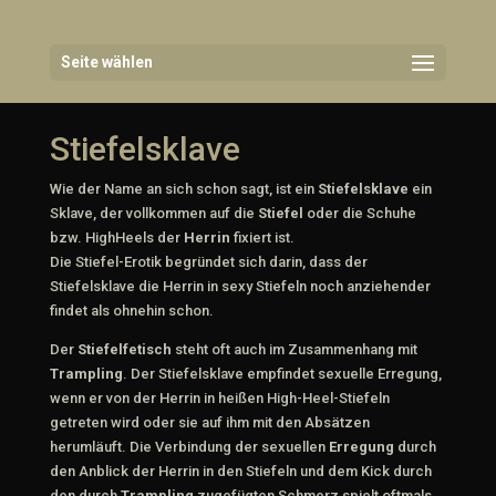
Seite wählen
Stiefelsklave
Wie der Name an sich schon sagt, ist ein
Stiefelsklave
ein
Sklave, der vollkommen auf die
Stiefel
oder die Schuhe
bzw. HighHeels der
Herrin
fixiert ist.
Die Stiefel-Erotik begründet sich darin, dass der
Stiefelsklave die Herrin in sexy Stiefeln noch anziehender
findet als ohnehin schon.
Der
Stiefelfetisch
steht oft auch im Zusammenhang mit
Trampling
. Der Stiefelsklave empfindet sexuelle Erregung,
wenn er von der Herrin in heißen High-Heel-Stiefeln
getreten wird oder sie auf ihm mit den Absätzen
herumläuft. Die Verbindung der sexuellen
Erregung
durch
den Anblick der Herrin in den Stiefeln und dem Kick durch
den durch
Trampling
zugefügten Schmerz spielt oftmals