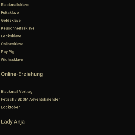
Blackmailsklave
Fußsklave
Geldsklave
Keuschheitssklave
Lecksklave
Onlinesklave
Pay Pig
Wichssklave
Online-Erziehung
Blackmail Vertrag
Fetisch / BDSM Adventskalender
Locktober
Lady Anja