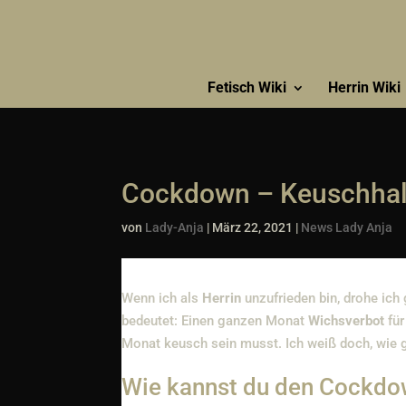
Fetisch Wiki
Herrin Wiki
Cockdown – Keuschhalt
von
Lady-Anja
|
März 22, 2021
|
News Lady Anja
Wenn ich als
Herrin
unzufrieden bin, drohe ich
bedeutet: Einen ganzen Monat
Wichsverbot
für
Monat keusch sein musst. Ich weiß doch, wie g
Wie kannst du den Cockdo