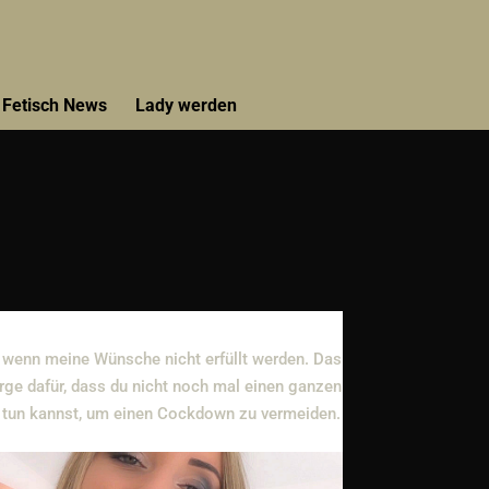
Fetisch News
Lady werden
, wenn meine Wünsche nicht erfüllt werden. Das
rge dafür, dass du nicht noch mal einen ganzen
du tun kannst, um einen Cockdown zu vermeiden.