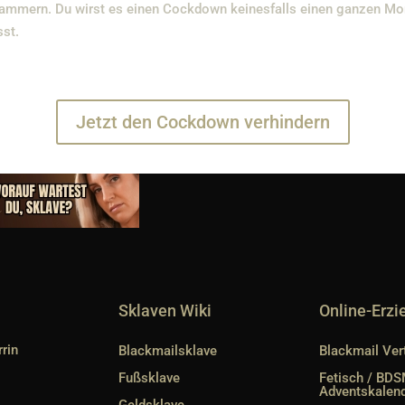
n jammern. Du wirst es einen Cockdown keinesfalls einen ganzen M
sst.
Jetzt den Cockdown verhindern
Sklaven Wiki
Online-Erz
rin
Blackmailsklave
Blackmail Ver
Fußsklave
Fetisch / BD
Adventskalen