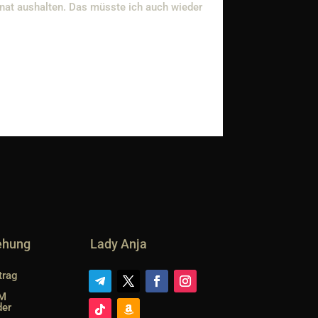
onat aushalten. Das müsste ich auch wieder
iehung
Lady Anja
trag
SM
der