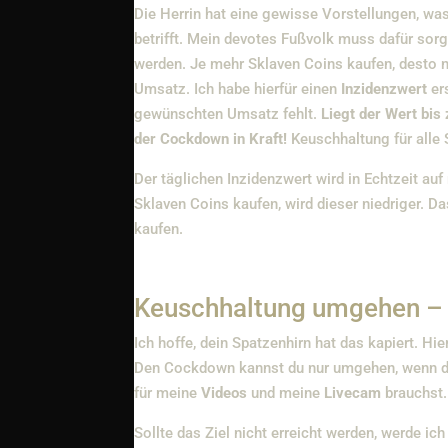
Die Herrin hat eine gewisse Vorstellungen, w
betrifft. Mein devotes Fußvolk muss dafür sor
werden. Je mehr Sklaven Coins kaufen, desto
Umsatz. Ich habe hierfür einen
Inzidenzwert
ers
gewünschten Umsatz fehlt.
Liegt der Wert bis 
der Cockdown in Kraft!
Keuschhaltung für alle 
Der täglichen Inzidenzwert wird in Echtzeit au
Sklaven Coins kaufen, wird dieser niedriger. Da
kaufen.
Keuschhaltung umgehen – 
Ich hoffe, dein Spatzenhirn hat das kapiert. H
Den Cockdown kannst du nur umgehen, wenn die 
für meine
Videos
und meine
Livecam
brauchst.
Sollte das Ziel nicht erreicht werden, werde i