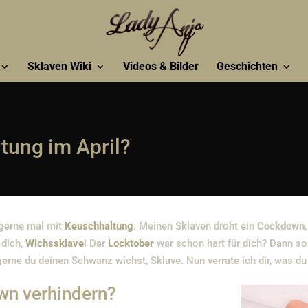
Sklaven Wiki
Videos & Bilder
Geschichten
ung im April?
 gerne mal mit
Keuschhaltung
. Meinen Sklaven droht ein
Cockdown
 dich,
Wichssklave
! Der
Locktober
war schon hart für dich? Dann so
erne du deinen Schwanz wichst, Sklave. Nun verrate ich dir, was 
wn verhindern?