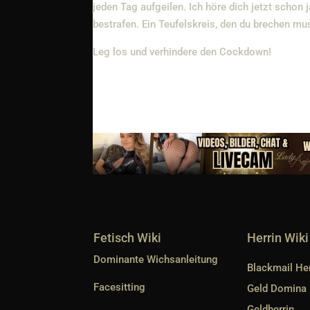
jeden Tag aufgeilen. Ich höre dich jetzt scho
bestrafen. Ein Teufelskreis, den du brechen mu
Leg los und verhindere den Cockdown!
Fetisch Wiki
Herrin Wiki
Dominante Wichsanleitung
Blackmail Her
Facesitting
Geld Domina
Geldherrin