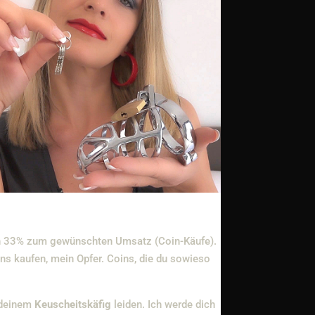
o noch 33% zum gewünschten Umsatz (Coin-Käufe).
ns kaufen, mein Opfer. Coins, die du sowieso
n deinem
Keuscheitskäfig
leiden. Ich werde dich