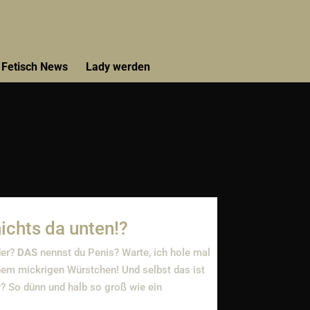
Fetisch News
Lady werden
ichts da unten!?
der?
DAS
nennst du Penis? Warte, ich hole mal
inem mickrigen Würstchen! Und selbst das ist
 So dünn und halb so groß wie ein