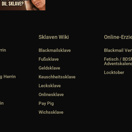
Sklaven Wiki
Online-Erz
rin
Blackmailsklave
Blackmail Ver
Fußsklave
Fetisch / BD
Adventskalen
Geldsklave
Locktober
g Herrin
Keuschheitssklave
Lecksklave
Onlinesklave
in
Pay Pig
Wichssklave