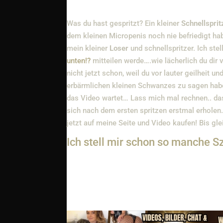
Was du hast gespritzt? Ein kleiner
Schnellsprit
dem kleinen Micropenis noch nie befriedigt ha
mein kleiner
Loser
und schnellspritzer. Ich st
unten!?
mitteilen werde….wie lächerlich du dir
nicht jetzt schon, weil du vor lauter geilheit u
erbärmlichen kleinen Schwanzes zu sagen habe…
das Video wartet… Lass mich mal rechnen.. das
sich nach dem ersten spritzen erstmal erhole
jetzt auf meine Seite und Video kaufen! Bis gle
Ich stell mir schon so manche 