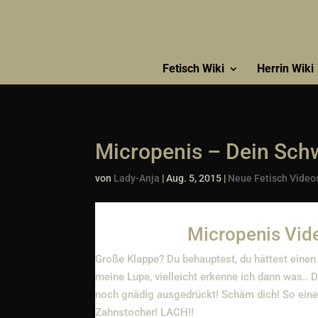
Fetisch Wiki
Herrin Wiki
Micropenis – Dein Schw
von
Lady-Anja
|
Aug. 5, 2015
|
Neue Fetisch Video
Micropenis Vide
Große Klappe? Du behauptest, du hättest ein
meine Lupe, vielleicht erkenne ich dann was.. 
noch gnädig ausgedrückt! Schäm dich! So eine
Zahnstocher! LACH!!