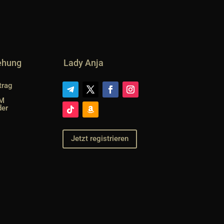
iehung
Lady Anja
trag
SM
der
Jetzt registrieren