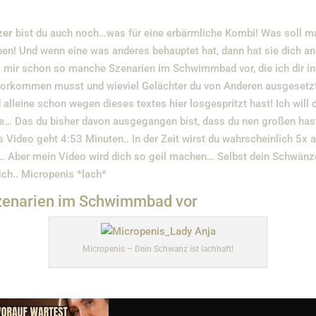
zer
bist du auch noch…was für eine erbärmliche Kombi! Was soll 
ben! Und wenn eine was anderes behauptet hat, dann hat sie dich a
ell mir schon so manche Szenarien im Schwimmbad vor, die ich dir
 vorkommen musst und wieviel Gelächter du von Anderen ausgesetzt
nd alleine schon wegen dieses textes hier losgespritzt hast! Ich will
 Das du bisher davon ausgegangen bist, dass du nen großen hast, 
 Video geht 4:53 Minuten.. In der Zeit wirst du wahrscheinlich 5x 
n… Aber mein Video wird dich so geil machen… Selbst dein Schwänz
ich.. Micropenis *lach*
Szenarien im Schwimmbad vor
Micropenis – Dein Schwanz ist lachhaft!