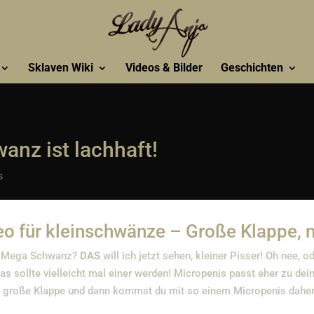
Sklaven Wiki
Videos & Bilder
Geschichten
anz ist lachhaft!
s
o für kleinschwänze – Große Klappe, n
en Mega Schwanz?
DAS
will ich jetzt sehen, kleiner Pisser! Oh nee, o
Das sollte vielleicht mal einer werden! Micropenis passt eher zu de
 große Klappe und dann kommst du mit so einem Micropenis daher?