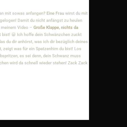
man mit sowas anfangen?
Eine Frau
wirst du mit
ngelogen! Damit du nicht anfängst zu heulen
 in meinem Video –
Große Klappe, nichts da
 bist! 😀 Ich hoffe dein Schwänzchen zuckt
 das du dir anhörst, was ich dir bezüglich deines
zeigt was für ein Spatzenhirn du bist! Los
abspritzen, es sei denn, dein Schwanz muss
chen wird da schnell wieder stehen! Zack Zack