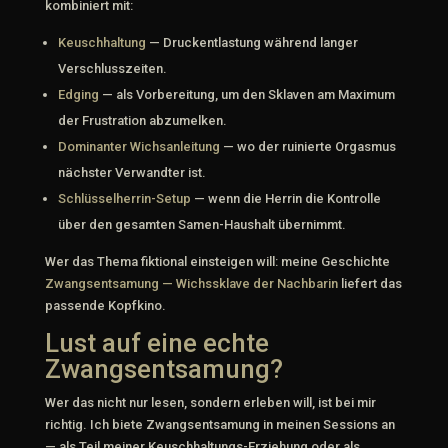
kombiniert mit:
Keuschhaltung
— Druckentlastung während langer
Verschlusszeiten.
Edging
— als Vorbereitung, um den Sklaven am Maximum
der Frustration abzumelken.
Dominanter Wichsanleitung
— wo der ruinierte Orgasmus
nächster Verwandter ist.
Schlüsselherrin-Setup
— wenn die Herrin die Kontrolle
über den gesamten Samen-Haushalt übernimmt.
Wer das Thema fiktional einsteigen will: meine Geschichte
Zwangsentsamung — Wichssklave der Nachbarin
liefert das
passende Kopfkino.
Lust auf eine echte
Zwangsentsamung?
Wer das nicht nur lesen, sondern erleben will, ist bei mir
richtig. Ich biete Zwangsentsamung in meinen Sessions an
— als Teil meiner Keuschhaltungs-Erziehung oder als