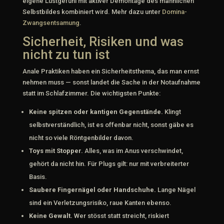
eigene Lustgefühl mit aktiver Demontage des männlichen
Selbstbildes kombiniert wird. Mehr dazu unter
Domina-
Zwangsentsamung
.
Sicherheit, Risiken und was
nicht zu tun ist
Anale Praktiken haben ein Sicherheitsthema, das man ernst
nehmen muss — sonst landet die Sache in der Notaufnahme
statt im Schlafzimmer. Die wichtigsten Punkte:
Keine spitzen oder kantigen Gegenstände.
Klingt
selbstverständlich, ist es offenbar nicht, sonst gäbe es
nicht so viele Röntgenbilder davon.
Toys mit Stopper.
Alles, was im Anus verschwindet,
gehört da nicht hin. Für Plugs gilt: nur mit verbreiterter
Basis.
Saubere Finger­nägel oder Handschuhe.
Lange Nägel
sind ein Verletzungsrisiko, raue Kanten ebenso.
Keine Gewalt.
Wer stösst statt streicht, riskiert