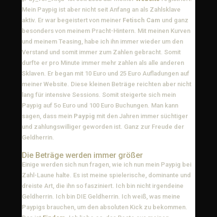
Mein Paypig ist aber nicht seit Anfang an als Zahlsklave
aktiv. Er war begeistert von meiner
Fetisch Cam
und ganz
besonders von meinem Pracht-Hintern. Mit meinen Kurven
und meinem Teasing, habe ich ihn immer wieder um den
Verstand und somit immer zum Zahlen gebracht. Somit
durfte er pro Minute immer mehr zahlen als alle anderen
Sklaven. Er began mit 10 Euro und 25 Euro Aufladungen auf
meiner Website. Diese kleinen Beträge reichten aber nicht
lang für intensive Sessions. Somit steigerte sich mein
Paypig auf 5o Euro und 100 Euro Buchungen. Man kann
sagen, dass mein
Paypig
mit den Jahren immer süchtiger
und zahlungswilliger geworden ist. Ganz zur Freude der
Geldherrin.
Die Beträge werden immer größer
Einige werden sich nun fragen, wie ich nun mein Paypig bei
Zahl-Laune halte. Es ist meine spielerische, dominante und
dreiste Art, die ihn so fasziniert. Ich bin nicht irgendeine
Geldherrin. Ich bin DIE Geldherrin. Ich weiß, was meine
Paypigs brauchen, um den absoluten Kick zu bekommen.