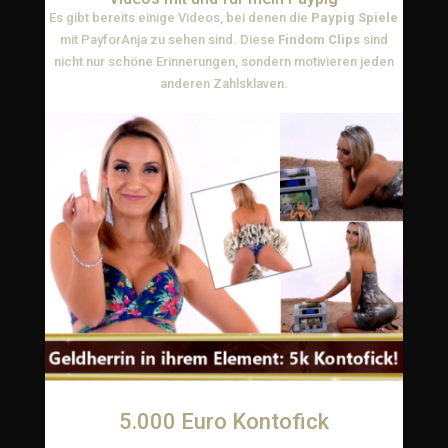
Es gibt bereits einige Videos, bei denen die
Paypig Spiele
mit PayforAnja zu sehen sind. Diese
Findom Clips
sind
nicht nur schöne Erinnerungen, sondern motivieren jeden
anderen Zahlsklaven.
5.000 Euro Kontofick