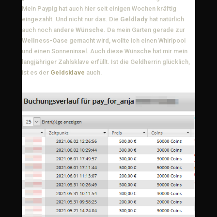
Mein Paypig hat auch hier seit einigen Wochen kräftig
eingezahlt. Und nicht nur das. Die
Geldlady
hat natürlich
auch noch andere
Wünsche
. Da mein Garten gerade zur
Wellness-Oase
gemacht wird, wollte ich einen Whirlpool
und einen Sonneninsel. Auch diese Wünsche hat mir mein
langjähriger Zahlsklave erfüllt. Ist die Geldherrin glücklich,
ist es der
Geldsklave
auch.