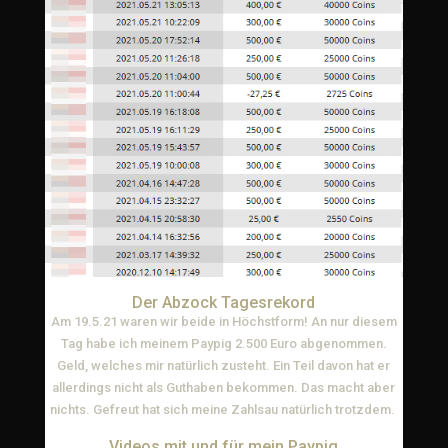
Der Abzock Tagesrekord
Am 19.5.21 waren wir beide in Höchstform! An nur diesem
Tag habe ich meinem Paypig 2.500 Euro abgenommen.
Geld, welches mir natürlich zusteht. Ein Teil davon hat er
allerdings nicht als Guthaben bekommen. Das macht aber
nichts. Gefreut hat sich meine Zahlsau natürlich trotzdem.
Videos mit und für mein Paypig