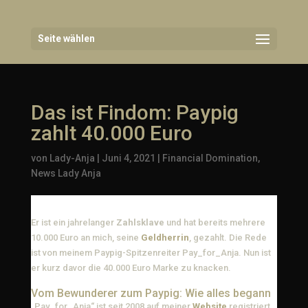
Seite wählen
Das ist Findom: Paypig
zahlt 40.000 Euro
von
Lady-Anja
|
Juni 4, 2021
|
Financial Domination
,
News Lady Anja
Er ist ein jahrelanger
Zahlsklave
und hat bereits mehrere
10.000 Euro an mich, seine
Geldherrin
, gezahlt. Die Rede
ist von meinem Paypig-Spitzenreiter Pay_for_Anja. Nun ist
er kurz davor die 40.000 Euro Marke zu knacken.
Vom Bewunderer zum Paypig: Wie alles begann
„Pay_for_Anja“ ist seit 2008 auf meiner
Website
registriert.