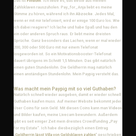
Das ist
Findom
. Ich liebe es, das Beste aus meinen
Zahlsklaven rauszuholen. Pay_for_Anja liebt es meine
Stimme zu hören, während ich ihn
Abzocke
. Jedes Mal,
wenn er mit mir telefoniert, wird er einige 100 Euro los. Wie
ich dabei reagiere? Ich lache und habe Spaß und hau den
ein oder anderen Spruch raus. Er liebt meine dreisten
Sprüche. Ganz besonders das Lachen, wenn er mal wieder
200, 300 oder 500 Euro mit nur einem Telefonat
losgeworden ist. So ein Motivationsbooster-Telefonat
dauert übrigens im Schnitt 1,5 Minuten. Das gibt natürlich
einen guten Stundenlohn. Die Geldherrin mag natürlich
einen anständigen Stundenlohn. Mein Paypig versteht das.
Was macht mein Paypig mit so viel Guthaben?
Natürlich schnell wieder ausgeben, damit er wieder schnell
Guthaben kaufen muss. Auf meiner Website bekommt jeder
User Coins für sein Geld. Mit diesen Coins kann man
Videos
und Bilder kaufen, meine Livecam bewundern. Außerdem
gibt es seit einiger Zeit mein dreistes Crowdfunding „Pay
for my Estate“. Ich habe diesbezüglich einen Eintrag
„
Geldherrin lässt Villa von Geldsklaven zahlen
“ geschrieben.