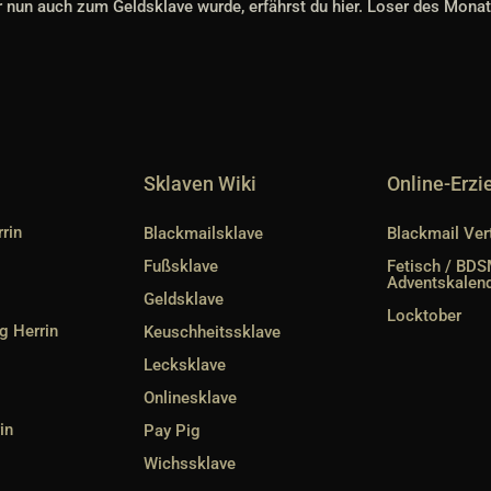
r nun auch zum Geldsklave wurde, erfährst du hier. Loser des Mona
Sklaven Wiki
Online-Erz
rin
Blackmailsklave
Blackmail Ver
Fußsklave
Fetisch / BD
Adventskalen
Geldsklave
Locktober
g Herrin
Keuschheitssklave
Lecksklave
Onlinesklave
in
Pay Pig
Wichssklave