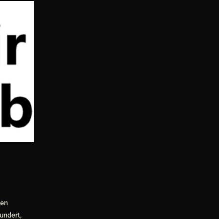
ven
undert,