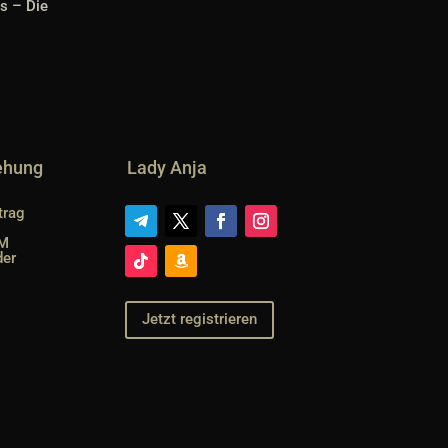
ts – Die
iehung
Lady Anja
trag
SM
der
Jetzt registrieren