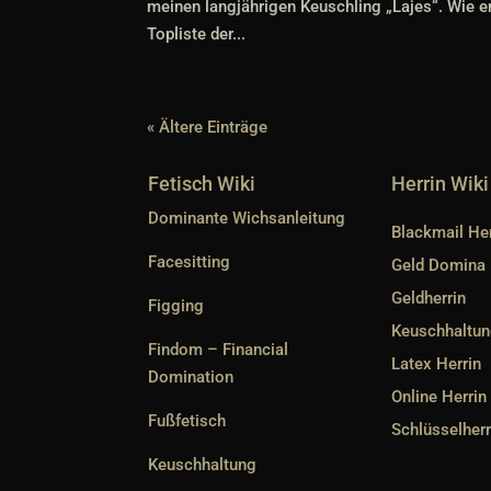
meinen langjährigen Keuschling „Lajes“. Wie e
Topliste der...
« Ältere Einträge
Fetisch Wiki
Herrin Wiki
Dominante Wichsanleitung
Blackmail Her
Facesitting
Geld Domina
Geldherrin
Figging
Keuschhaltun
Findom – Financial
Latex Herrin
Domination
Online Herrin
Fußfetisch
Schlüsselherr
Keuschhaltung