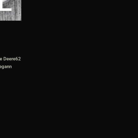
ve Deere62
begann