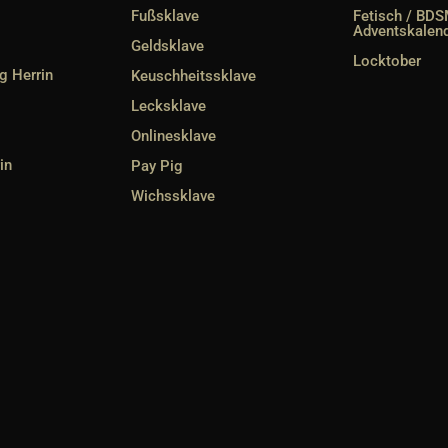
Fußsklave
Fetisch / BD
Adventskalen
Geldsklave
Locktober
g Herrin
Keuschheitssklave
Lecksklave
Onlinesklave
in
Pay Pig
Wichssklave