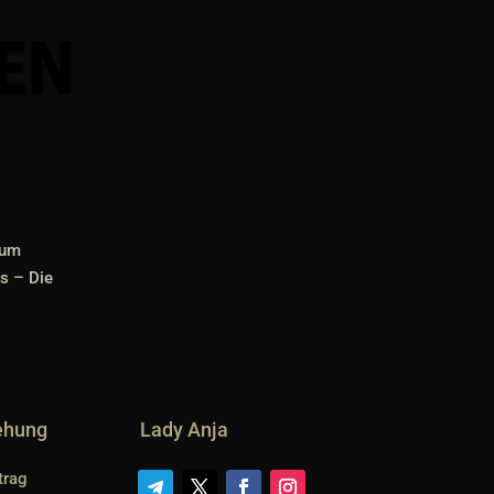
 um
ts – Die
iehung
Lady Anja
trag