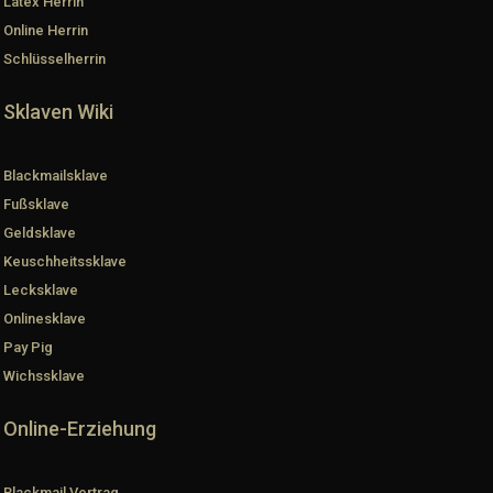
Latex Herrin
Online Herrin
Schlüsselherrin
Sklaven Wiki
Blackmailsklave
Fußsklave
Geldsklave
Keuschheitssklave
Lecksklave
Onlinesklave
Pay Pig
Wichssklave
Online-Erziehung
Blackmail Vertrag